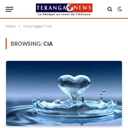
Home
»
Posts Tagged "CIA"
BROWSING:
CIA