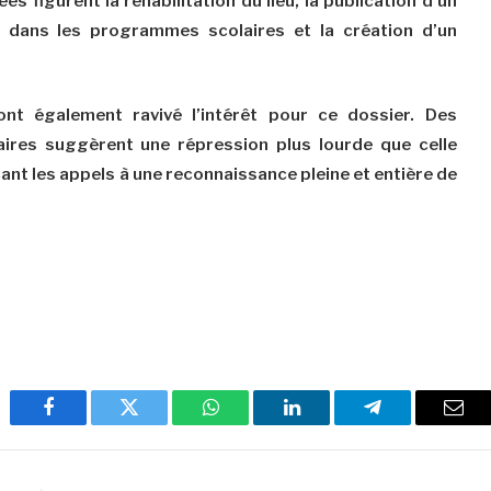
es figurent la réhabilitation du lieu, la publication d’un
t dans les programmes scolaires et la création d’un
nt également ravivé l’intérêt pour ce dossier. Des
taires suggèrent une répression plus lourde que celle
ant les appels à une reconnaissance pleine et entière de
Facebook
Twitter
WhatsApp
LinkedIn
Telegram
Emai