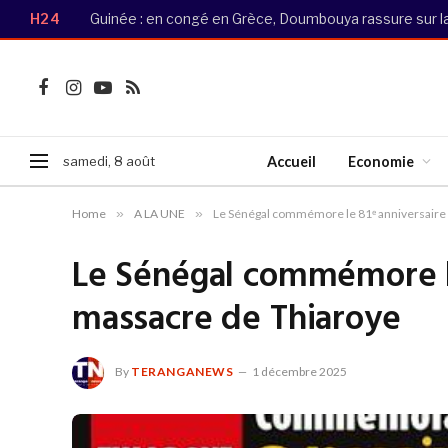
H24
Guinée : en congé en Grèce, Doumbouya rassure sur la 
Facebook
Instagram
YouTube
RSS
samedi, 8 août
Accueil
Economie
Home
»
A LA UNE
»
Le Sénégal commémore le 81ᵉ anniversaire
Le Sénégal commémore le
massacre de Thiaroye
By
TERANGANEWS
1 décembre 2025