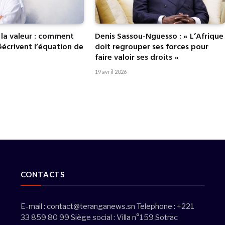
 la valeur : comment
Denis Sassou-Nguesso : « L’Afrique
réécrivent l’équation de
doit regrouper ses forces pour
faire valoir ses droits »
19 avril 2026
CONTACTS
E-mail :
contact@teranganews.sn
Telephone : +221
33 859 80 99 Siège social : Villa n°159 Sotrac