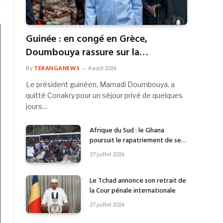
Guinée : en congé en Grèce,
Doumbouya rassure sur la
continuité de l’État
By
TERANGANEWS
4 août 2026
Le président guinéen, Mamadi Doumbouya, a
quitté Conakry pour un séjour privé de quelques
jours…
Afrique du Sud : le Ghana
poursuit le rapatriement de ses
citoyens
27 juillet 2026
Le Tchad annonce son retrait de
la Cour pénale internationale
27 juillet 2026