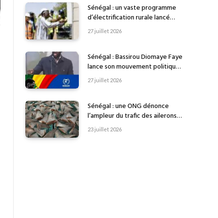
Sénégal : un vaste programme
d’électrification rurale lancé
dans 753 villages
27 juillet 2026
Sénégal : Bassirou Diomaye Faye
lance son mouvement politique
« KIIRAAY »
27 juillet 2026
Sénégal : une ONG dénonce
l’ampleur du trafic des ailerons
de requin
23 juillet 2026