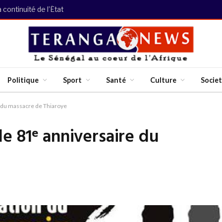
continuité de l’État
Politique
Sport
Santé
Culture
Socie
 du massacre de Thiaroye
 81ᵉ anniversaire du