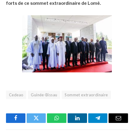
forts de ce sommet extraordinaire de Lomé.
Cedeao
Guinée-Bissau
Sommet extraordinaire
Facebook
Twitter
WhatsApp
LinkedIn
Telegram
Email