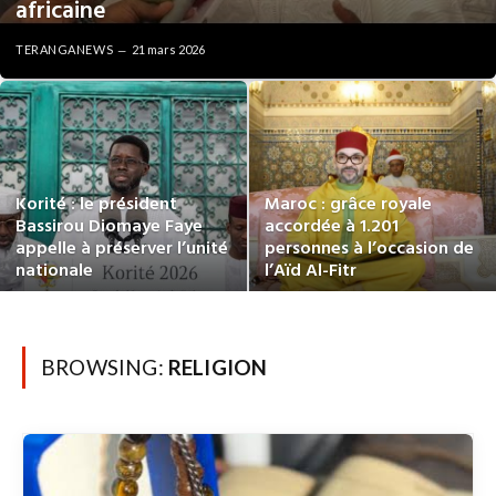
africaine
TERANGANEWS
21 mars 2026
Korité : le président
Maroc : grâce royale
Bassirou Diomaye Faye
accordée à 1.201
appelle à préserver l’unité
personnes à l’occasion de
nationale
l’Aïd Al-Fitr
BROWSING:
RELIGION